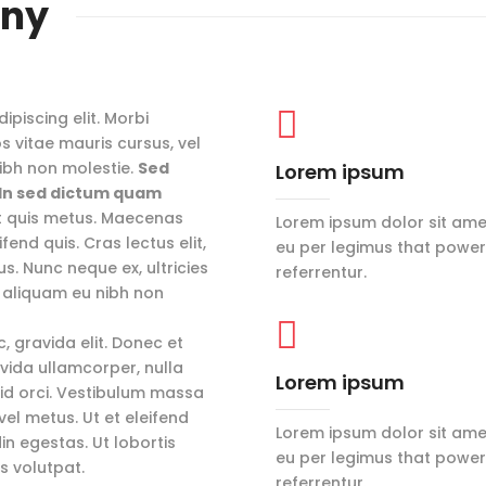
any

piscing elit. Morbi
os vitae mauris cursus, vel
nibh non molestie.
Sed
Lorem ipsum
. In sed dictum quam
at quis metus. Maecenas
Lorem ipsum dolor sit ame
ifend quis. Cras lectus elit,
eu per legimus that power
us. Nunc neque ex, ultricies
referrentur.
s aliquam eu nibh non

, gravida elit. Donec et
avida ullamcorper, nulla
Lorem ipsum
t id orci. Vestibulum massa
vel metus. Ut et eleifend
Lorem ipsum dolor sit ame
din egestas. Ut lobortis
eu per legimus that power
is volutpat.
referrentur.