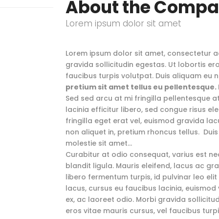
About the Comp
Lorem ipsum dolor sit amet
Lorem ipsum dolor sit amet, consectetur adi
gravida sollicitudin egestas. Ut lobortis er
faucibus turpis volutpat. Duis aliquam eu 
pretium sit amet tellus eu pellentesque
Sed sed arcu at mi fringilla pellentesque 
lacinia efficitur libero, sed congue risus ele
fringilla eget erat vel, euismod gravida lac
non aliquet in, pretium rhoncus tellus. Dui
molestie sit amet…
Curabitur at odio consequat, varius est nec
blandit ligula. Mauris eleifend, lacus ac gr
libero fermentum turpis, id pulvinar leo eli
lacus, cursus eu faucibus lacinia, euismod 
ex, ac laoreet odio. Morbi gravida sollicitu
eros vitae mauris cursus, vel faucibus turp