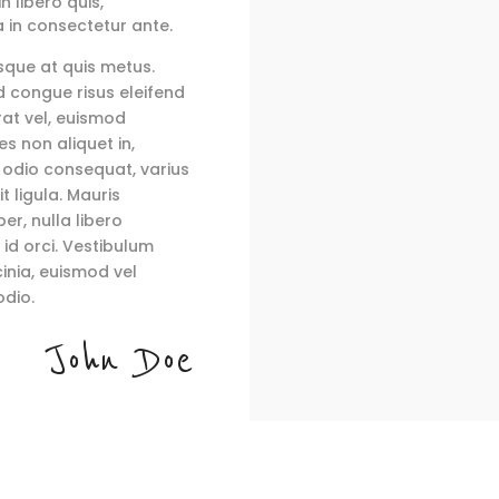
n libero quis,
 in consectetur ante.
esque at quis metus.
ed congue risus eleifend
erat vel, euismod
es non aliquet in,
t odio consequat, varius
t ligula. Mauris
er, nulla libero
 id orci. Vestibulum
inia, euismod vel
odio.
John Doe