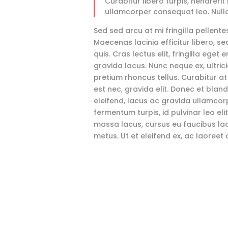
Curabitur libero turpis, hendrerit i
ullamcorper consequat leo. Nulla
Sed sed arcu at mi fringilla pellent
Maecenas lacinia efficitur libero, s
quis. Cras lectus elit, fringilla eget 
gravida lacus. Nunc neque ex, ultrici
pretium rhoncus tellus. Curabitur a
est nec, gravida elit. Donec et blandi
eleifend, lacus ac gravida ullamcorp
fermentum turpis, id pulvinar leo elit
massa lacus, cursus eu faucibus lac
metus. Ut et eleifend ex, ac laoreet 