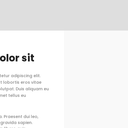
lor sit
tur adipiscing elit.
t lobortis eros vitae
olutpat. Duis aliquam eu
met tellus eu
 Praesent dui leo,
 gravida sapien.